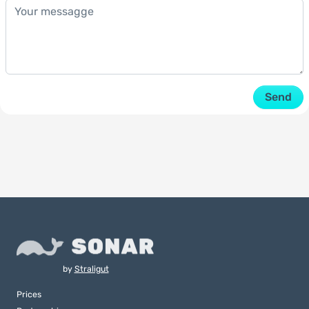
Send
by
Straligut
Prices