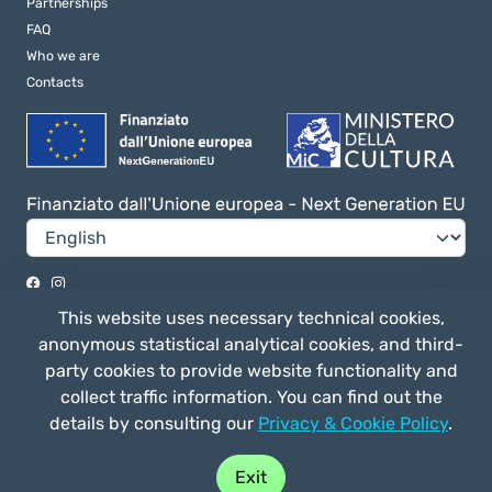
Partnerships
FAQ
Who we are
Contacts
Privacy e Cookie Policy
This website uses necessary technical cookies,
General terms of use
anonymous statistical analytical cookies, and third-
party cookies to provide website functionality and
collect traffic information. You can find out the
details by consulting our
Privacy & Cookie Policy
.
Straligut Associazione Impresa Sociale - Via Villa Canina 63/a 53014,
Ponte a Tressa (SI) Italia - C.F. 92041170520 - P. IVA 01163570524
Exit