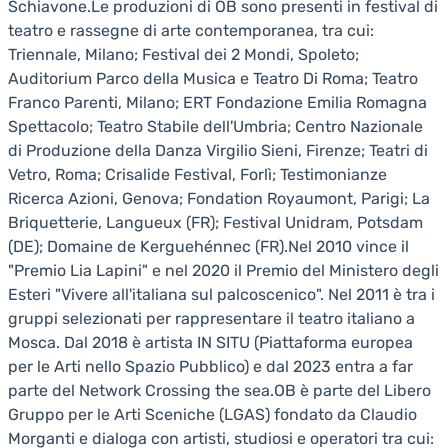
Schiavone.Le produzioni di OB sono presenti in festival di
teatro e rassegne di arte contemporanea, tra cui:
Triennale, Milano; Festival dei 2 Mondi, Spoleto;
Auditorium Parco della Musica e Teatro Di Roma; Teatro
Franco Parenti, Milano; ERT Fondazione Emilia Romagna
Spettacolo; Teatro Stabile dell'Umbria; Centro Nazionale
di Produzione della Danza Virgilio Sieni, Firenze; Teatri di
Vetro, Roma; Crisalide Festival, Forlì; Testimonianze
Ricerca Azioni, Genova; Fondation Royaumont, Parigi; La
Briquetterie, Langueux (FR); Festival Unidram, Potsdam
(DE); Domaine de Kerguehénnec (FR).Nel 2010 vince il
"Premio Lia Lapini" e nel 2020 il Premio del Ministero degli
Esteri "Vivere all'italiana sul palcoscenico". Nel 2011 è tra i
gruppi selezionati per rappresentare il teatro italiano a
Mosca. Dal 2018 è artista IN SITU (Piattaforma europea
per le Arti nello Spazio Pubblico) e dal 2023 entra a far
parte del Network Crossing the sea.OB è parte del Libero
Gruppo per le Arti Sceniche (LGAS) fondato da Claudio
Morganti e dialoga con artisti, studiosi e operatori tra cui: