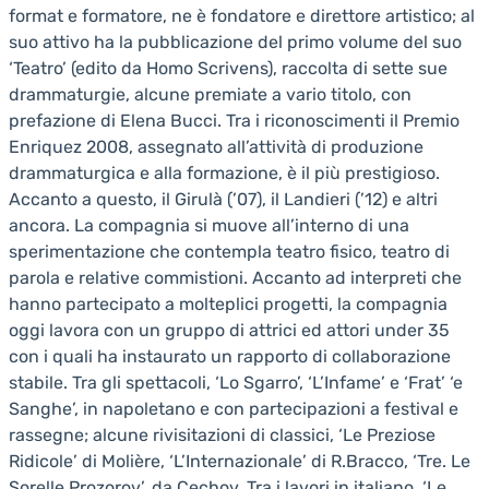
format e formatore, ne è fondatore e direttore artistico; al
suo attivo ha la pubblicazione del primo volume del suo
‘Teatro’ (edito da Homo Scrivens), raccolta di sette sue
drammaturgie, alcune premiate a vario titolo, con
prefazione di Elena Bucci. Tra i riconoscimenti il Premio
Enriquez 2008, assegnato all’attività di produzione
drammaturgica e alla formazione, è il più prestigioso.
Accanto a questo, il Girulà (’07), il Landieri (’12) e altri
ancora. La compagnia si muove all’interno di una
sperimentazione che contempla teatro fisico, teatro di
parola e relative commistioni. Accanto ad interpreti che
hanno partecipato a molteplici progetti, la compagnia
oggi lavora con un gruppo di attrici ed attori under 35
con i quali ha instaurato un rapporto di collaborazione
stabile. Tra gli spettacoli, ‘Lo Sgarro’, ‘L’Infame’ e ‘Frat’ ‘e
Sanghe’, in napoletano e con partecipazioni a festival e
rassegne; alcune rivisitazioni di classici, ‘Le Preziose
Ridicole’ di Molière, ‘L’Internazionale’ di R.Bracco, ‘Tre. Le
Sorelle Prozorov’, da Cechov. Tra i lavori in italiano, ‘Le