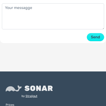
Send
by
Straligut
Prices