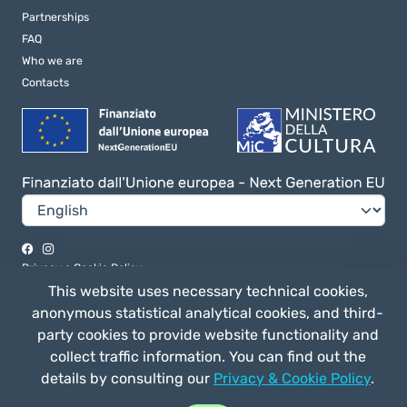
Partnerships
FAQ
Who we are
Contacts
Privacy e Cookie Policy
This website uses necessary technical cookies,
General terms of use
anonymous statistical analytical cookies, and third-
party cookies to provide website functionality and
collect traffic information. You can find out the
Straligut Associazione Impresa Sociale - Via Villa Canina 63/a 53014,
details by consulting our
Privacy & Cookie Policy
.
Ponte a Tressa (SI) Italia - C.F. 92041170520 - P. IVA 01163570524