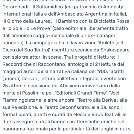
Gerarchiadi’. ‘Il Sulfamidico’ (col patrocinio di Amnesty
International Italia e dell’Ambasciata Argentina in Italia),
‘Il Giorno della Laurea’, 'Il Bambino con la Bicicletta Rossa'
e ‘Io So e Ho Le Prove’ (caso editoriale liberamente tratto
dall’omonimo saggio-memoriale di un ex-manager
bancario). La compagnia ha in lavorazione 'Amleto (o Il
Gioco del Suo Teatro)', riscrittura scenica da Shakespeare,
con solo tre attori in scena. Tra i progetti di letture: ‘I
Racconti che ci Raccontano’, antologia di 21 letture dai
maggiori autori della narrativa italiana del ‘900; ‘Scritti
(ancora) Corsari’, lettura collettiva integrale, evento con
25 attori in occasione del 40esimo anniversario della
morte di Pasolini; e poi, ‘Editoriali Grandi Firme’, ‘Voci
Fiammingoletane’ e altre ancora. ‘Teatro alla Deriva’, alla
sua 9a edizione, e ‘Teatro Deconfiscato’, alla 3a, sono i
format ideati, diretti e curati da Meola e Virus Teatrali; le
due rassegne teatrali hanno caratteristiche uniche nel
panorama nazionale per la particolarità dei luoghi in cui si