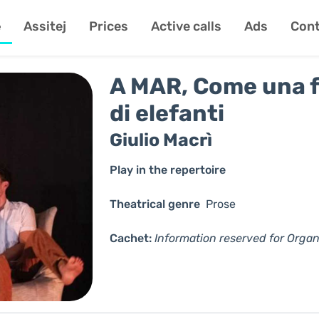
e
Assitej
Prices
Active calls
Ads
Cont
A MAR, Come una f
di elefanti
Giulio Macrì
Play in the repertoire
Theatrical genre
Prose
Cachet:
Information reserved for Organ