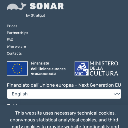
by
Straligut
Prices
Partnerships
FAQ
Who we are
Contacts
Privacy e Cookie Policy
This website uses necessary technical cookies,
General terms of use
anonymous statistical analytical cookies, and third-
party cookies to provide website functionality and