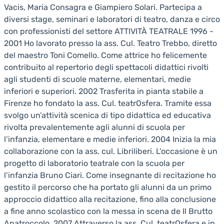
Vacis, Maria Consagra e Giampiero Solari. Partecipa a
diversi stage, seminari e laboratori di teatro, danza e circo
con professionisti del settore ATTIVITÀ TEATRALE 1996 -
2001 Ho lavorato presso la ass. Cul. Teatro Trebbo, diretto
del maestro Toni Comello. Come attrice ho felicemente
contribuito al repertorio degli spettacoli didattici rivolti
agli studenti di scuole materne, elementari, medie
inferiori e superiori. 2002 Trasferita in pianta stabile a
Firenze ho fondato la ass. Cul. teatrOsfera. Tramite essa
svolgo un’attività scenica di tipo didattica ed educativa
rivolta prevalentemente agli alunni di scuola per
l’infanzia, elementare e medie inferiori. 2004 Inizia la mia
collaborazione con la ass. cul. Libriliberi. L’occasione è un
progetto di laboratorio teatrale con la scuola per
l’infanzia Bruno Ciari. Come insegnante di recitazione ho
gestito il percorso che ha portato gli alunni da un primo
approccio didattico alla recitazione, fino alla conclusione
a fine anno scolastico con la messa in scena de Il Brutto
Anatroccolo. 2007 Attraverso la ass. Cul. teatrOsfera e in