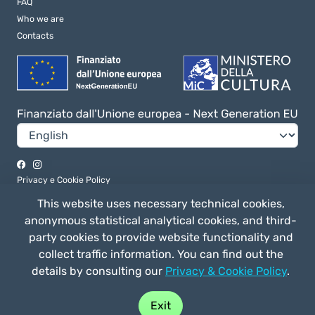
FAQ
Who we are
Contacts
Privacy e Cookie Policy
General terms of use
This website uses necessary technical cookies,
anonymous statistical analytical cookies, and third-
party cookies to provide website functionality and
collect traffic information. You can find out the
Straligut Associazione Impresa Sociale - Via Villa Canina 63/a 53014,
Ponte a Tressa (SI) Italia - C.F. 92041170520 - P. IVA 01163570524
details by consulting our
Privacy & Cookie Policy
.
Exit