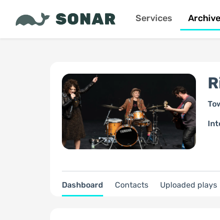
Services
Archiv
R
To
Int
Dashboard
Contacts
Uploaded plays