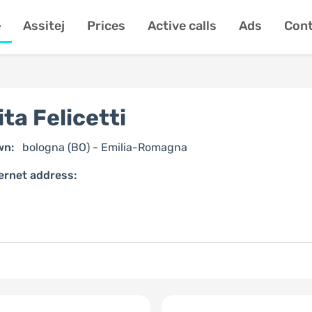
e
Assitej
Prices
Active calls
Ads
Cont
ita Felicetti
wn:
bologna (BO) - Emilia-Romagna
ernet address: