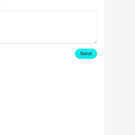
y
Send