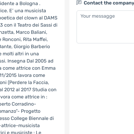
Contact the compan
sidente a Bologna .
rice. E’ una musicista
a poetica del clown al DAMS
 con il Teatro dei Sassi di
zetta, Marco Baliani,
 Ronconi, Rita Maffei,
ante, Giorgio Barberio
molti altri in una
assi. Insegna Dal 2005 ad
ra come attrice con Emma
2011/2015 lavora come
oni (Perdere la Faccia,
Dal 2012 al 2017 Studia con
vora come attrice in :
oberto Corradino-
Romanzo”- Progetto
esso College Biennale di
attrice-musicista
ici e musiciste : Le