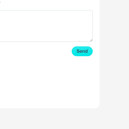
y
Send