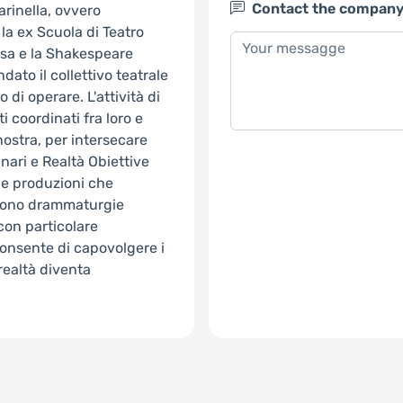
Contact the compan
rinella, ovvero
la ex Scuola di Teatro
usa e la Shakespeare
dato il collettivo teatrale
 di operare. L'attività di
i coordinati fra loro e
 nostra, per intersecare
ari e Realtà Obiettive
lle produzioni che
i sono drammaturgie
 con particolare
 consente di capovolgere i
realtà diventa