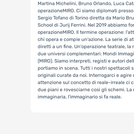
Martina Michelini, Bruno Orlando, Luca Cata
operazioneMIRO. Ci siamo diplomati presso 
Sergio Tofano di Torino diretta da Mario Br
School di Jurij Ferrini. Nel 2019 abbiamo fon
operazioneMIRO. Il termine operazione: l'atto
chi opera e compie un'azione. La serie di att
diretti a un fine. Un'operazione teatrale, la
due universi complementari: Mondi Immagin
(MIRO). Siamo interpreti, registi e autori de
portiamo in scena. Tutti i nostri spettacol
originali curate da noi. Interrogarci e agire
attenzione sul concetto di reale-irreale ci
due piani e rovesciarne così gli schemi. La 
immaginaria, l'immaginario si fa reale.