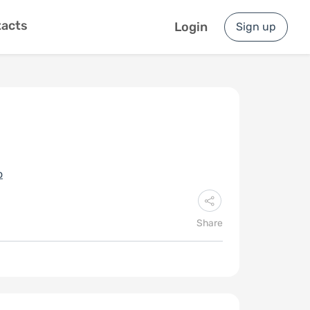
acts
Login
Sign up
o
Share