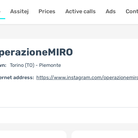
e
Assitej
Prices
Active calls
Ads
Cont
perazioneMIRO
wn:
Torino (TO) - Piemonte
ernet address:
https://www.instagram.com/operazionemir