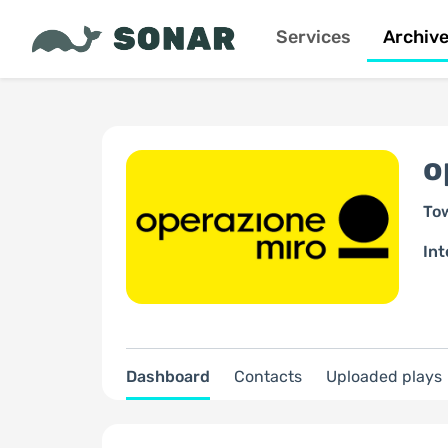
Services
Archiv
o
To
Int
Dashboard
Contacts
Uploaded plays