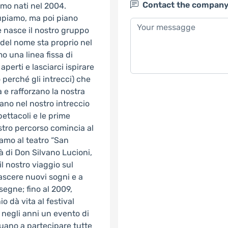
Contact the compan
amo nati nel 2004.
ccupiamo, ma poi piano
e nasce il nostro gruppo
 del nome sta proprio nel
o una linea fissa di
perti e lasciarci ispirare
o perché gli intrecci) che
e rafforzano la nostra
ovano nel nostro intreccio
ettacoli e le prime
ostro percorso comincia al
iamo al teatro “San
tà di Don Silvano Lucioni,
il nostro viaggio sul
nascere nuovi sogni e a
segne; fino al 2009,
 dà vita al festival
a negli anni un evento di
nuano a partecipare tutte