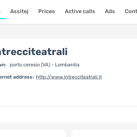
e
Assitej
Prices
Active calls
Ads
Cont
ntrecciteatrali
wn:
porto ceresio (VA) - Lombardia
ernet address:
http://www.intrecciteatrali.it