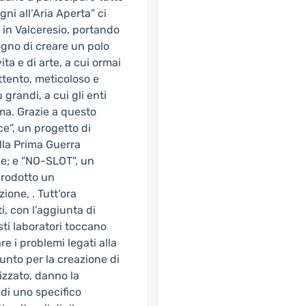
gni all’Aria Aperta” ci
e in Valceresio, portando
ogno di creare un polo
vita e di arte, a cui ormai
ttento, meticoloso e
 grandi, a cui gli enti
ima. Grazie a questo
ce”, un progetto di
alla Prima Guerra
ne; e “NO-SLOT”, un
prodotto un
one, . Tutt’ora
, con l’aggiunta di
esti laboratori toccano
e i problemi legati alla
unto per la creazione di
lizzato, danno la
 di uno specifico