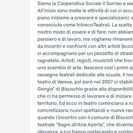
Siamo la Cooperativa Sociale il Sorriso e si
All’inizio sono molte le attività di cui ci o
piano iniziamo a crescere e specializzarci, 
conosciuto come IntrecciTeatrali. La scelta
nostro modo di essere e di fare: non abbiam
pensiero e di lavoro, ma vogliamo rimanere a
da incontri e confronti con altri artisti (ecc
ci accompagnano per un pezzetto di strada 
ragnatela. Artisti, registi, musicisti che tr
uno scambio di arte. Nascono così i primi sp
rassegne teatrali dedicate alle scuole. Il n
teatro di Varese, poi però nel 2007 ci stabil
Giorgio” di Bisuschio grazie alla disponibili
che ci ha permesso di lavorare e di iniziare 
territorio. Ed ecco in teatro cominciano a 
concretizzarsi nuovi spettacoli e nuove ras
quando l’incontro con il comune di Bisuschio
teatrale “Sogni all’Aria Aperta”, che divent
rilevanza, a cui hanno partecipato e conti