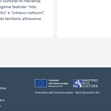
 culturali di rilevanza,
agione teatrale “rido,
ro” e “intrecci notturni”,
el territorio attraverso
ships
are
s