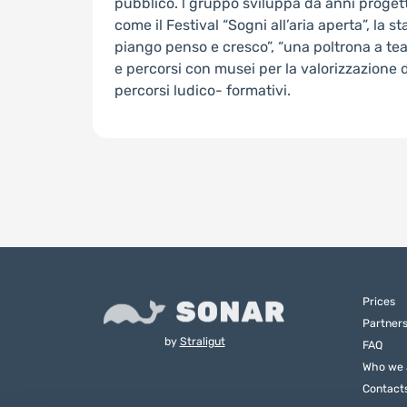
pubblico. l gruppo sviluppa da anni progetti
come il Festival “Sogni all’aria aperta”, la st
piango penso e cresco”, “una poltrona a teat
e percorsi con musei per la valorizzazione d
percorsi ludico- formativi.
Prices
Partner
by
Straligut
FAQ
Who we 
Contact