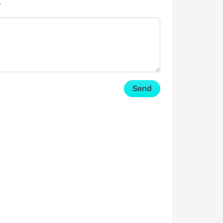
y
Send