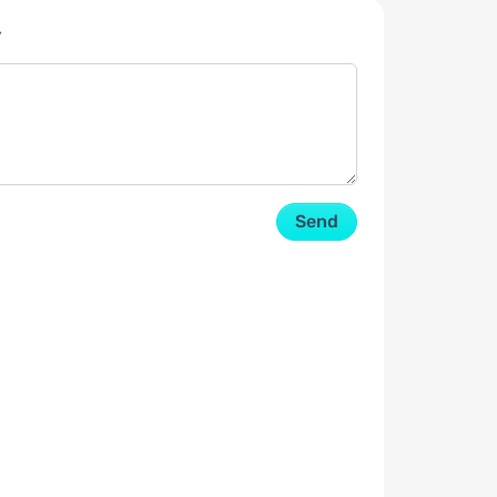
y
Send