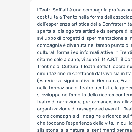
I Teatri Soffiati è una compagnia profession
costituita a Trento nella forma dell’associa
dall’esperienza artistica della Confraternita
aperta al dialogo tra artisti e da sempre di
sviluppo di progetti di sperimentazione ai n
compagnia è divenuta nel tempo punto di r
culturali formali ed informali attive in Trent
citarne solo alcune, vi sono il M.A.R.T., il Co
Trentino di Cultura. I Teatri Soffiati opera n
circuitazione di spettacoli dal vivo sia in Ita
(esperienze significative in Germania, Franc
nella formazione al teatro per tutte le genera
si sviluppa nell’ambito della ricerca conte
teatro di narrazione, performance, installazi
organizzazione di rassegne ed eventi. I Teatri
come compagnia di indagine e ricerca sui
che toccano l’esperienza della vita, in cui l
alla storia, alla natura, ai sentimenti per re