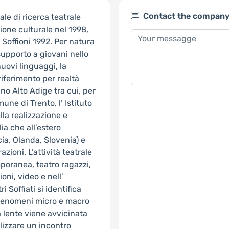
Contact the compan
ale di ricerca teatrale
zione culturale nel 1998,
 Soffioni 1992. Per natura
 supporto a giovani nello
uovi linguaggi, la
iferimento per realtà
ino Alto Adige tra cui, per
mune di Trento, l’ Istituto
ella realizzazione e
lia che all’estero
ia, Olanda, Slovenia) e
zioni. L’attività teatrale
mporanea, teatro ragazzi,
oni, video e nell’
 Soffiati si identifica
 fenomeni micro e macro
a lente viene avvicinata
alizzare un incontro