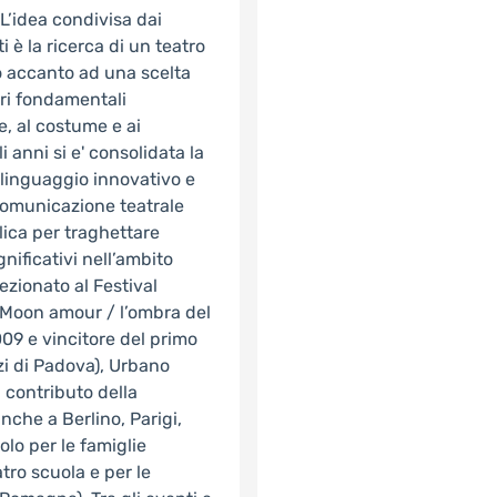
 L’idea condivisa dai
i è la ricerca di un teatro
o accanto ad una scelta
ori fondamentali
e, al costume e ai
anni si e' consolidata la
n linguaggio innovativo e
 comunicazione teatrale
lica per traghettare
gnificativi nell’ambito
lezionato al Festival
 Moon amour / l’ombra del
009 e vincitore del primo
zi di Padova), Urbano
 contributo della
che a Berlino, Parigi,
olo per le famiglie
tro scuola e per le