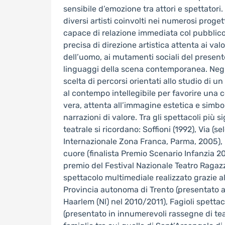
sensibile d’emozione tra attori e spettatori.
diversi artisti coinvolti nei numerosi progett
capace di relazione immediata col pubblic
precisa di direzione artistica attenta ai val
dell’uomo, ai mutamenti sociali del present
linguaggi della scena contemporanea. Negli 
scelta di percorsi orientati allo studio di u
al contempo intellegibile per favorire una
vera, attenta all’immagine estetica e simbo
narrazioni di valore. Tra gli spettacoli più si
teatrale si ricordano: Soffioni (1992), Via (se
Internazionale Zona Franca, Parma, 2005),
cuore (finalista Premio Scenario Infanzia 2
premio del Festival Nazionale Teatro Ragaz
spettacolo multimediale realizzato grazie al
Provincia autonoma di Trento (presentato an
Haarlem (Nl) nel 2010/2011), Fagioli spettac
(presentato in innumerevoli rassegne di tea