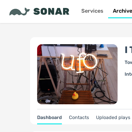
Services
Archiv
I
To
Int
Dashboard
Contacts
Uploaded plays