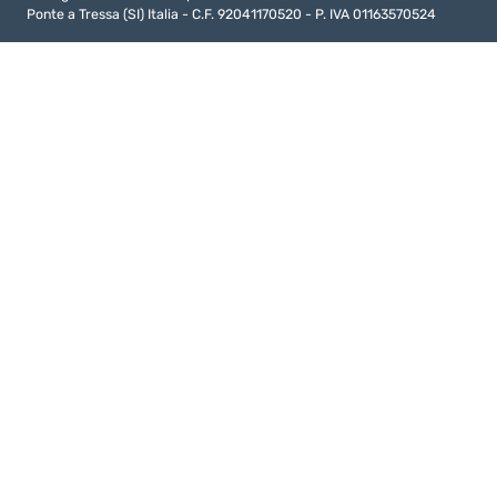
Ponte a Tressa (SI) Italia - C.F. 92041170520 - P. IVA 01163570524