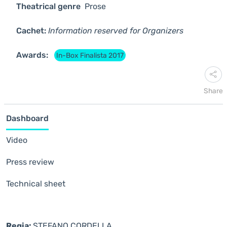
Theatrical genre
Prose
Cachet:
Information reserved for Organizers
Awards:
In-Box Finalista 2017
Share
Dashboard
Video
Press review
Technical sheet
Regia:
STEFANO CORDELLA