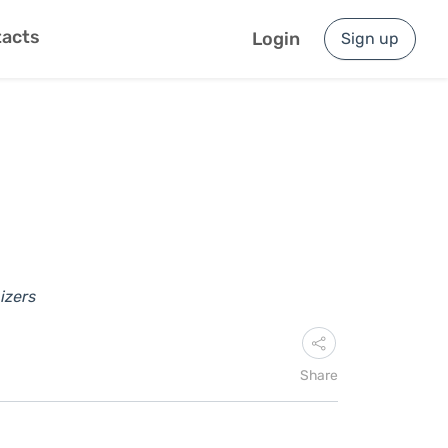
acts
Login
Sign up
izers
Share