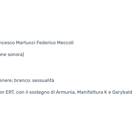
ancesco Martucci Federico Meccoli
one sonora)
genere; branco; sessualità
on ERT, con il sostegno di Armunia, Manifattura K e Garybald