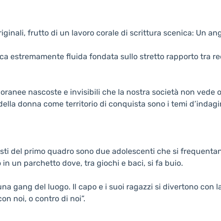
ginali, frutto di un lavoro corale di scrittura scenica: Un an
a estremamente fluida fondata sullo stretto rapporto tra re
anee nascoste e invisibili che la nostra società non vede o
o della donna come territorio di conquista sono i temi d’inda
i del primo quadro sono due adolescenti che si frequenta
 un parchetto dove, tra giochi e baci, si fa buio.
 una gang del luogo. Il capo e i suoi ragazzi si divertono con 
n noi, o contro di noi”.