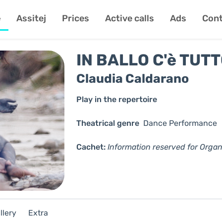
e
Assitej
Prices
Active calls
Ads
Cont
IN BALLO C'è TUT
Claudia Caldarano
Play in the repertoire
Theatrical genre
Dance
Performance
Cachet:
Information reserved for Organ
llery
Extra