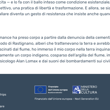
cita — e lo fa con il ballo inteso come condizione esistenziale
lettivo, una pratica di libertà e trasformazione. E allora, se
Ballare diventa un gesto di resistenza che insiste anche quan
rmance ha preso corpo a partire dalla denuncia della cementi
 Nodo di Rastignano, alberi che trattenevano la terra e avrebb
trascinati dal fiume, ho immerso il mio corpo nella terra inqui
camente un corpo indigeno, cosparso dell’argilla del fiume, im
icologo Alan Lomax e dai suoni dei bombardamenti sui civili
ships
are