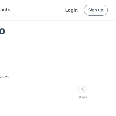
acts
Login
Sign up
TO
izers
Share