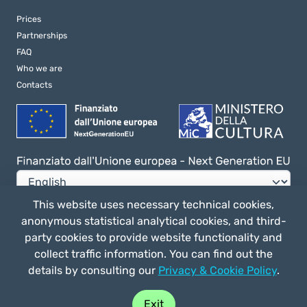
Prices
Partnerships
FAQ
Who we are
Contacts
This website uses necessary technical cookies,
anonymous statistical analytical cookies, and third-
Privacy e Cookie Policy
party cookies to provide website functionality and
General terms of use
collect traffic information. You can find out the
details by consulting our
Privacy & Cookie Policy
.
Buy play
Straligut Associazione Impresa Sociale - Via Villa Canina 63/a 53014,
Exit