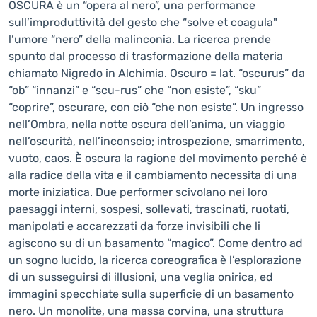
OSCURA è un “opera al nero”, una performance
sull’improduttività del gesto che “solve et coagula"
l’umore “nero” della malinconia. La ricerca prende
spunto dal processo di trasformazione della materia
chiamato Nigredo in Alchimia. Oscuro = lat. “oscurus” da
“ob” “innanzi” e “scu-rus” che “non esiste”, “sku”
“coprire”, oscurare, con ciò “che non esiste”. Un ingresso
nell’Ombra, nella notte oscura dell’anima, un viaggio
nell’oscurità, nell’inconscio; introspezione, smarrimento,
vuoto, caos. È oscura la ragione del movimento perché è
alla radice della vita e il cambiamento necessita di una
morte iniziatica. Due performer scivolano nei loro
paesaggi interni, sospesi, sollevati, trascinati, ruotati,
manipolati e accarezzati da forze invisibili che li
agiscono su di un basamento “magico”. Come dentro ad
un sogno lucido, la ricerca coreografica è l’esplorazione
di un susseguirsi di illusioni, una veglia onirica, ed
immagini specchiate sulla superficie di un basamento
nero. Un monolite, una massa corvina, una struttura