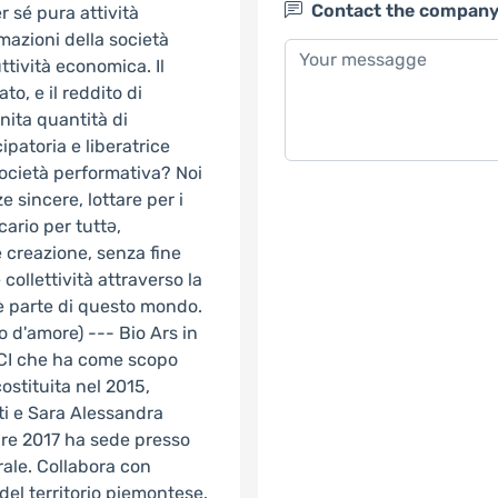
Contact the compan
er sé pura attività
rmazioni della società
tività economica. Il
o, e il reddito di
nita quantità di
patoria e liberatrice
società performativa? Noi
e sincere, lottare per i
cario per tuttə,
e creazione, senza fine
collettività attraverso la
 è parte di questo mondo.
ro d'amore) --- Bio Ars in
RCI che ha come scopo
costituita nel 2015,
nti e Sara Alessandra
obre 2017 ha sede presso
urale. Collabora con
 del territorio piemontese.