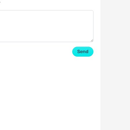
y
Send