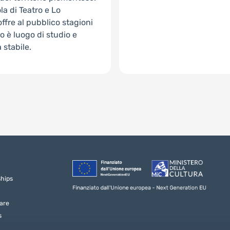
la di Teatro e Lo
 offre al pubblico stagioni
no è luogo di studio e
 stabile.
ships
are
s