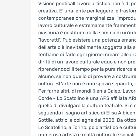
Visione poetica ​ Il lavoro artistico non è di p
creativa. E' una lente per leggere le trasfo
contemporanea che marginalizza l'improdut
lavoro culturale è estremamente frammentat
ciascunə è costituito dalla somma di un’infi
"lavoretti". Può esistere una potenza emanci
dell’arte o è inevitabilmente soggetta alla 
tentiamo di farlo ogni giorno: creare alleanz
diritti di un lavoro culturale equo e non pre
riprendendoci il tempo per la pura ricerca 
alcuno, se non quello di provare a costruire 
cultura. ​«L’arte non è uno spazio separato,
Per farne altri, di mondi.(Ilenia Caleo, Lavo
Corde - Lo Scatolino è una APS affiliata A
quello di divulgare la cultura teatrale. Si è 
seguendo il sogno artistico di Elisa Albice
Sottile, attrici e colleghe dal 2008. Da ott
Lo Scatolino, a Torino, polo artistico e cult
numerosə artistə e realtà culturali e sociali