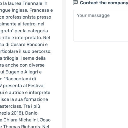
Contact the compan
o la laurea Triennale in
lingue Inglese, Francese e
ce professionista presso
almente al teatro: nel
egreto” per la categoria
ritto e interpretato. Nel
oca di Cesare Ronconi e
ticolare il suo percorso,
a trilogia Il seme della
bora anche con diverse
cui Eugenio Allegri e
in “Raccontami di
9 presenta al Festival
ui è autrice e interprete
isce la sua formazione
sterclass. Tra i più
nezia 2018), Danio
e Chiara Michelini, Joao
 e Thomas Richards. Nel