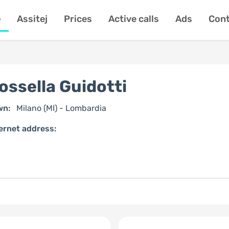
e
Assitej
Prices
Active calls
Ads
Cont
ossella Guidotti
wn:
Milano (MI) - Lombardia
ernet address: