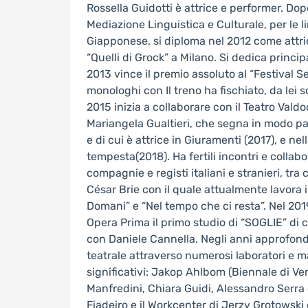
Rossella Guidotti è attrice e performer. Dop
Mediazione Linguistica e Culturale, per le 
Giapponese, si diploma nel 2012 come attri
“Quelli di Grock” a Milano. Si dedica princip
2013 vince il premio assoluto al “Festival S
monologhi con Il treno ha fischiato, da lei sc
2015 inizia a collaborare con il Teatro Vald
Mariangela Gualtieri, che segna in modo par
e di cui è attrice in Giuramenti (2017), e nell
tempesta(2018). Ha fertili incontri e colla
compagnie e registi italiani e stranieri, tra 
César Brie con il quale attualmente lavora 
Domani” e “Nel tempo che ci resta”. Nel 201
Opera Prima il primo studio di “SOGLIE” di c
con Daniele Cannella. Negli anni approfond
teatrale attraverso numerosi laboratori e ma
significativi: Jakop Ahlbom (Biennale di Ve
Manfredini, Chiara Guidi, Alessandro Serra 
Fiadeiro e il Workcenter di Jerzy Grotowski