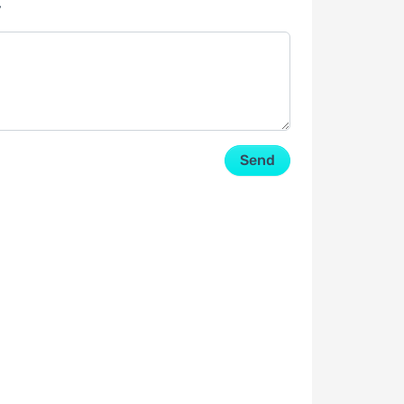
y
Send