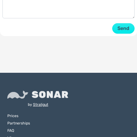
Send
by
Straligut
Prices
Partnerships
FAQ