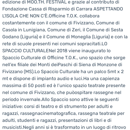
edizione di MOO.TH. FESTIVAL e grazie al contributo di
Fondazione Cassa di Risparmio di Carrara ASPETTANDO
L'ISOLA CHE NON C'È.Officine T.O.K. collabora
costantemente con il comune di Fivizzano, Comune di
Casola in Lunigiana, Comune di Zeri, il Comune di Sesta
Godano (Liguria) e il Comune di Moneglia (Liguria) e con la
rete di scuole presenti nei comuni sopracitati.LO
SPACCIO CULTURALENel 2018 viene inaugurato lo
Spaccio Culturale di Officine T.O.K., uno spazio che sorge
nell’ex filiale dei Monti deiPaschi di Siena di Monzone di
Fivizzano (MS).Lo Spaccio Culturale ha un palco 5mt x 2
mt e dispone di impianto audio e luci.Ha una capienza
massima di 50 posti ed è l’unico spazio teatrale presente
nel comune di Fivizzano, che puòospitare rassegne nel
periodo invernale.Allo Spaccio sono attive le seguenti
iniziative: corsi di teatro e di strumento per adulti e
ragazzi, rassegnacinematografica, rassegna teatrale per
adulti, studenti e ragazzi, presentazioni di libri e di
musicisti.Negli anni si è trasformato in un luogo di ritrovo