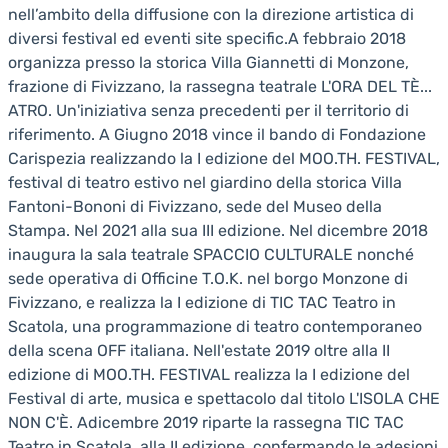
nell’ambito della diffusione con la direzione artistica di
diversi festival ed eventi site specific.A febbraio 2018
organizza presso la storica Villa Giannetti di Monzone,
frazione di Fivizzano, la rassegna teatrale L'ORA DEL TÈ...
ATRO. Un'iniziativa senza precedenti per il territorio di
riferimento. A Giugno 2018 vince il bando di Fondazione
Carispezia realizzando la I edizione del MOO.TH. FESTIVAL,
festival di teatro estivo nel giardino della storica Villa
Fantoni-Bononi di Fivizzano, sede del Museo della
Stampa. Nel 2021 alla sua III edizione. Nel dicembre 2018
inaugura la sala teatrale SPACCIO CULTURALE nonché
sede operativa di Officine T.O.K. nel borgo Monzone di
Fivizzano, e realizza la I edizione di TIC TAC Teatro in
Scatola, una programmazione di teatro contemporaneo
della scena OFF italiana. Nell'estate 2019 oltre alla II
edizione di MOO.TH. FESTIVAL realizza la I edizione del
Festival di arte, musica e spettacolo dal titolo L'ISOLA CHE
NON C'È. Adicembre 2019 riparte la rassegna TIC TAC
Teatro in Scatola, alla II edizione, confermando le adesioni