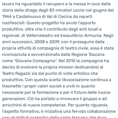
lavoro ha riguardato il recupero e la messa in luce della
storia della strage degli 83 minatori uccisi nel giugno del
1944 a Castelnuovo di Val di Cecina da reparti
nazifascisti. Questo progetto ha avuto l'apporto
produttivo, oltre che il contributo degli enti locali e
regionali, di Volterrateatro ed Inequilibrio-Armunia. Negli
anni successivi, 2008 e 2009, con il proseguire della
propria attività di compagnia di teatro civile, essa è stata
riconosciuta e sovvenzionata dalla Regione Toscana
come “Giovane Compagnia”. Nel 2010 la compagnia ha
deciso di evolvere la propria mission dedicandosi al
Teatro Ragazzi sia dal punto di vista artistico che
produttivo. Con questa scelta l'Associazione continua a
trasmette i propri valori sociali e civili in quanto
necessarie per la formazione e per il futuro delle nuove
generazioni. Ciò ha portato a rinnovare il gruppo e ad
arricchirsi di nuove competenze. Per quanto riguarda
l'aspetto formativo, è iniziativa una fervida collaborazione
con gli Istituti scolastici della costa toscana che dura