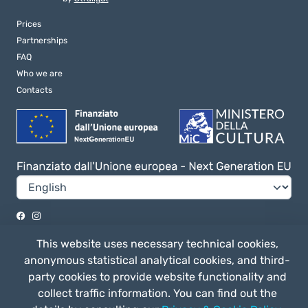
Prices
Partnerships
FAQ
Who we are
Contacts
Privacy e Cookie Policy
This website uses necessary technical cookies,
General terms of use
anonymous statistical analytical cookies, and third-
party cookies to provide website functionality and
collect traffic information. You can find out the
Straligut Associazione Impresa Sociale - Via Villa Canina 63/a 53014,