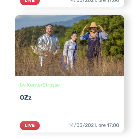
14/03/2021,
ore
17:00
LIVE
by KanterStrasse
OZz
14/03/2021,
ore
17:00
LIVE