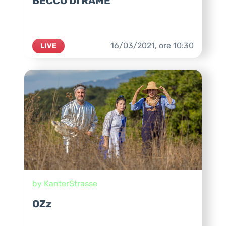
BECCO DI RAME
16/03/2021,
ore
10:30
LIVE
by KanterStrasse
OZz