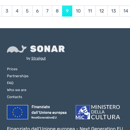
3
4
5
6
7
8
9
10
11
12
13
14
by
Straligut
Prices
Partnerships
FAQ
Who we are
Contacts