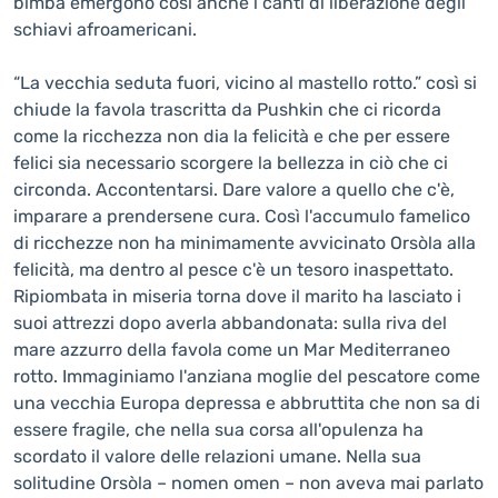
bimba emergono così anche i canti di liberazione degli
schiavi afroamericani.
“La vecchia seduta fuori, vicino al mastello rotto.” così si
chiude la favola trascritta da Pushkin che ci ricorda
come la ricchezza non dia la felicità e che per essere
felici sia necessario scorgere la bellezza in ciò che ci
circonda. Accontentarsi. Dare valore a quello che c'è,
imparare a prendersene cura. Così l'accumulo famelico
di ricchezze non ha minimamente avvicinato Orsòla alla
felicità, ma dentro al pesce c'è un tesoro inaspettato.
Ripiombata in miseria torna dove il marito ha lasciato i
suoi attrezzi dopo averla abbandonata: sulla riva del
mare azzurro della favola come un Mar Mediterraneo
rotto. Immaginiamo l'anziana moglie del pescatore come
una vecchia Europa depressa e abbruttita che non sa di
essere fragile, che nella sua corsa all'opulenza ha
scordato il valore delle relazioni umane. Nella sua
solitudine Orsòla – nomen omen – non aveva mai parlato