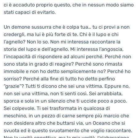
ci è accaduto proprio questo, che in nessun modo siamo
stati capaci di evitarlo.
Un demone sussurra che è colpa tua… tu ci provi a non
credergli, ma lui è più forte di te. Chi è il lupo e chi
l’agnello? Non lo so. Non mi interessa raccontare la
storia del lupo e dell’agnello. Mi interessa l’angoscia,
l’incapacità di rispondere ad alcuni perché. Perché non
sono stata in grado di reagire? Perché sono rimasta
immobile e non ho detto semplicemente no? Perché ho
sorriso? Perché alla fine di tutto ho detto perfino
“grazie”? Tutti ti dicono che sei una vittima. Eppure no,
non sei una vittima, non ti senti così. Sei arrabbiata,
sporca e sola in un silenzio che ti uccide poco a poco.
Sei colpevole. Ti sei trasformata in qualcosa di
meschino, in un pezzo di carne sempre più marcio che
non desidera altro che buttarsi via, un Oceano che si
svuota ed è questo svuotamento che voglio raccontare.
Non la verità oggettiva, ma la mia verità, l’elaborazione