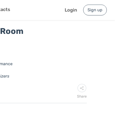
acts
Login
Sign up
y Room
rmance
izers
Share