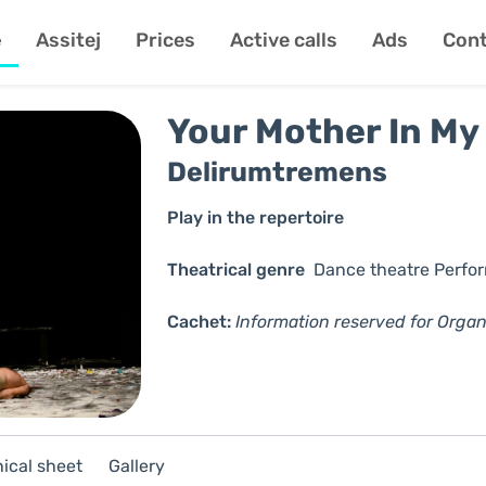
e
Assitej
Prices
Active calls
Ads
Cont
Your Mother In M
Delirumtremens
Play in the repertoire
Theatrical genre
Dance theatre
Perfo
Cachet:
Information reserved for Organ
ical sheet
Gallery