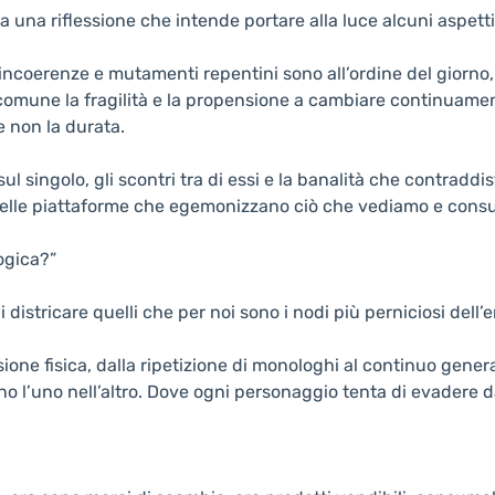
a una riflessione che intende portare alla luce alcuni aspett
incoerenze e mutamenti repentini sono all’ordine del giorno, 
comune la fragilità e la propensione a cambiare continuame
e non la durata.
ul singolo, gli scontri tra di essi e la banalità che contradd
io delle piattaforme che egemonizzano ciò che vediamo e con
logica?”
istricare quelli che per noi sono i nodi più perniciosi dell’e
nsione fisica, dalla ripetizione di monologhi al continuo gene
o l’uno nell’altro. Dove ogni personaggio tenta di evadere d