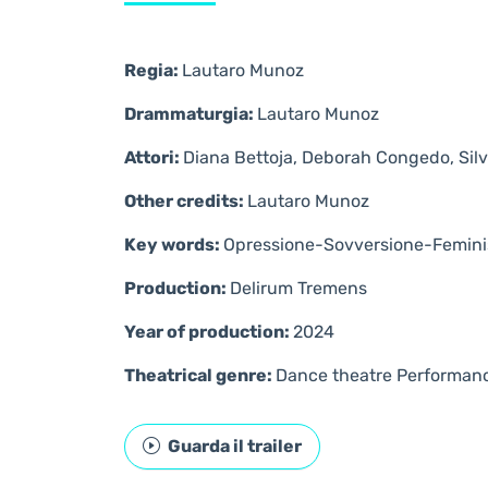
Regia:
Lautaro Munoz
Drammaturgia:
Lautaro Munoz
Attori:
Diana Bettoja, Deborah Congedo, Silvia
Other credits:
Lautaro Munoz
Key words:
Opressione-Sovversione-Femi
Production:
Delirum Tremens
Year of production:
2024
Theatrical genre:
Dance theatre
Performan
Guarda il trailer