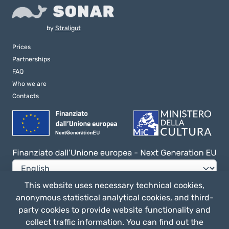
by
Straligut
Prices
Partnerships
FAQ
Who we are
Contacts
This website uses necessary technical cookies,
anonymous statistical analytical cookies, and third-
Privacy e Cookie Policy
party cookies to provide website functionality and
General terms of use
collect traffic information. You can find out the