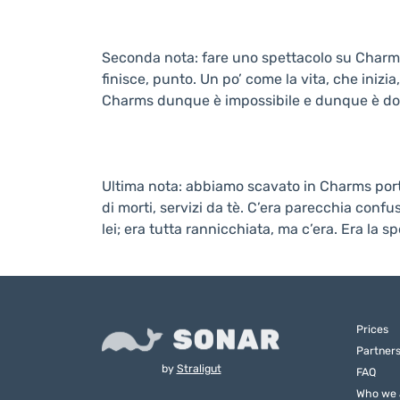
Seconda nota: fare uno spettacolo su Charms è
finisce, punto. Un po’ come la vita, che ini
Charms dunque è impossibile e dunque è do
Ultima nota: abbiamo scavato in Charms portan
di morti, servizi da tè. C’era parecchia con
lei; era tutta rannicchiata, ma c’era. Era la s
Prices
Partner
by
Straligut
FAQ
Who we 