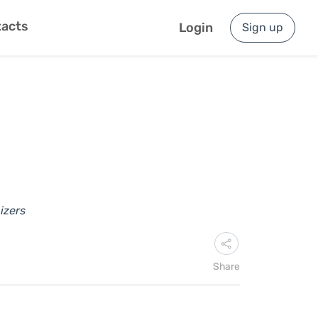
acts
Login
Sign up
izers
Share