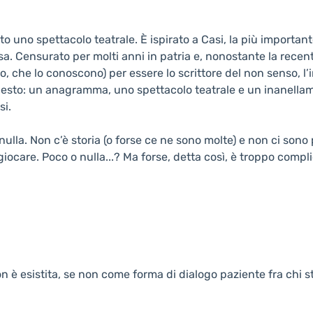
no spettacolo teatrale. È ispirato a Casi, la più importante r
a. Censurato per molti anni in patria e, nonostante la rece
 che lo conoscono) per essere lo scrittore del non senso, l’i
questo: un anagramma, uno spettacolo teatrale e un inanellam
si.
ulla. Non c’è storia (o forse ce ne sono molte) e non ci sono 
giocare. Poco o nulla...? Ma forse, detta così, è troppo compli
n è esistita, se non come forma di dialogo paziente fra chi st