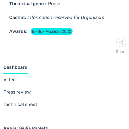
Theatrical genre
Prose
Cachet:
Information reserved for Organizers
Awards:
In-Box Finalista 2020
Share
Dashboard
Video
Press review
Technical sheet
Regia:
Giulia Paoletti