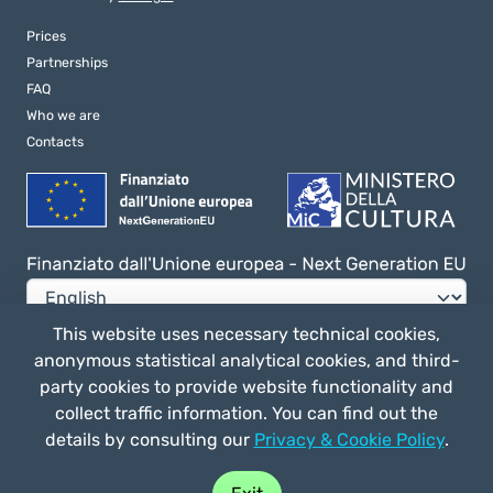
Prices
Partnerships
FAQ
Who we are
Contacts
This website uses necessary technical cookies,
anonymous statistical analytical cookies, and third-
Privacy e Cookie Policy
party cookies to provide website functionality and
General terms of use
collect traffic information. You can find out the
details by consulting our
Privacy & Cookie Policy
.
Buy play
Straligut Associazione Impresa Sociale - Via Villa Canina 63/a 53014,