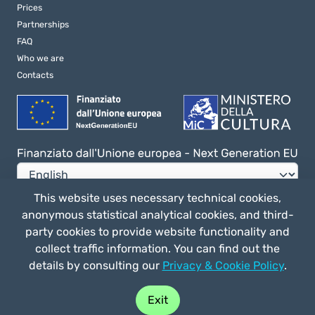
Prices
Partnerships
FAQ
Who we are
Contacts
This website uses necessary technical cookies,
anonymous statistical analytical cookies, and third-
Privacy e Cookie Policy
party cookies to provide website functionality and
General terms of use
collect traffic information. You can find out the
details by consulting our
Privacy & Cookie Policy
.
Buy play
Straligut Associazione Impresa Sociale - Via Villa Canina 63/a 53014,
Exit
Ponte a Tressa (SI) Italia - C.F. 92041170520 - P. IVA 01163570524