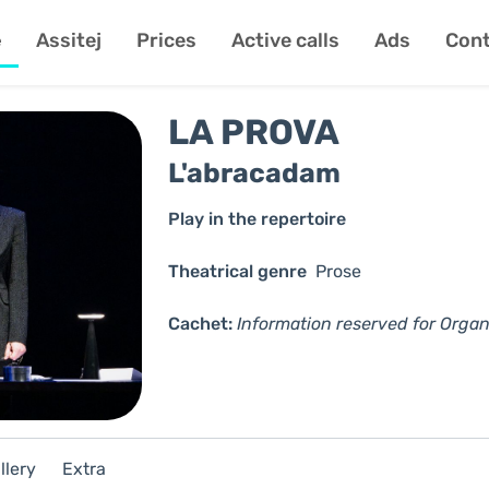
e
Assitej
Prices
Active calls
Ads
Cont
LA PROVA
L'abracadam
Play in the repertoire
Theatrical genre
Prose
Cachet:
Information reserved for Organ
llery
Extra