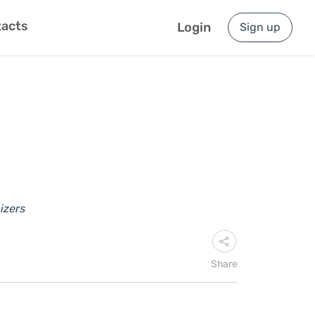
acts
Login
Sign up
izers
Share