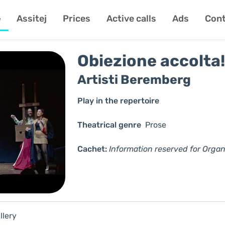
e
Assitej
Prices
Active calls
Ads
Cont
Obiezione accolta!
Artisti Beremberg
Play in the repertoire
Theatrical genre
Prose
Cachet:
Information reserved for Organ
llery