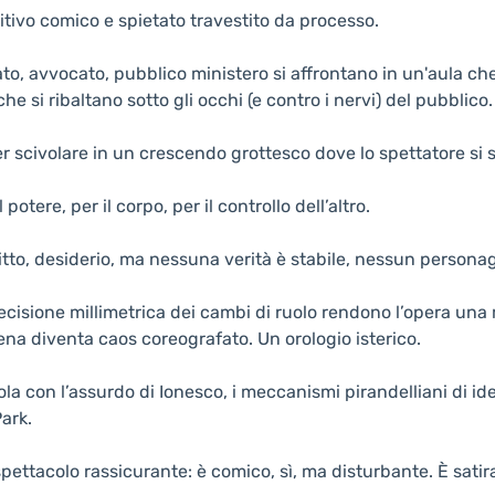
itivo comico e spietato travestito da processo.
to, avvocato, pubblico ministero si affrontano in un'aula ch
he si ribaltano sotto gli occhi (e contro i nervi) del pubblico.
r scivolare in un crescendo grottesco dove lo spettatore si 
potere, per il corpo, per il controllo dell’altro.
iritto, desiderio, ma nessuna verità è stabile, nessun persona
ecisione millimetrica dei cambi di ruolo rendono l’opera una
cena diventa caos coreografato. Un orologio isterico.
a con l’assurdo di Ionesco, i meccanismi pirandelliani di iden
ark.
pettacolo rassicurante: è comico, sì, ma disturbante. È sati