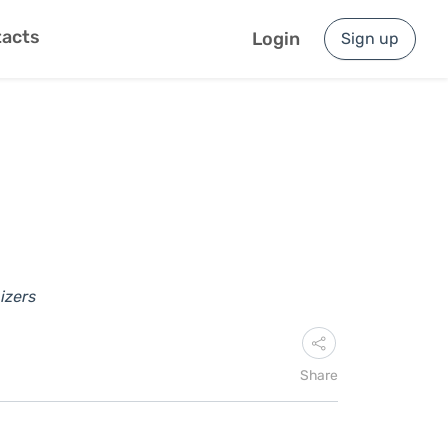
acts
Login
Sign up
izers
Share