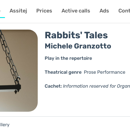
e
Assitej
Prices
Active calls
Ads
Cont
Rabbits' Tales
Michele Granzotto
Play in the repertoire
Theatrical genre
Prose
Performance
Cachet:
Information reserved for Organ
llery