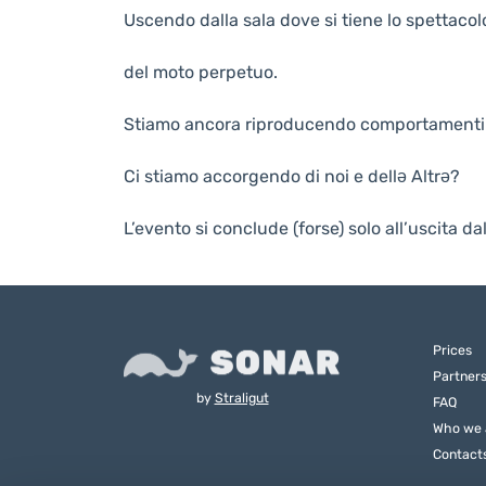
Uscendo dalla sala dove si tiene lo spettacolo
del moto perpetuo.
Stiamo ancora riproducendo comportamenti
Ci stiamo accorgendo di noi e dellə Altrə?
L’evento si conclude (forse) solo all’uscita dal
Prices
Partner
by
Straligut
FAQ
Who we 
Contact