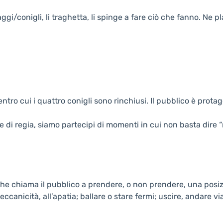
i/conigli, li traghetta, li spinge a fare ciò che fanno. Ne pl
entro cui i quattro conigli sono rinchiusi. Il pubblico è prota
ote di regia, siamo partecipi di momenti in cui non basta dire
che chiama il pubblico a prendere, o non prendere, una posizion
ccanicità, all’apatia; ballare o stare fermi; uscire, andare via