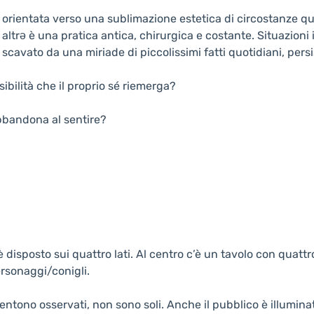
è orientata verso una sublimazione estetica di circostanze q
 altrə è una pratica antica, chirurgica e costante. Situazion
scavato da una miriade di piccolissimi fatti quotidiani, pers
bilità che il proprio sé riemerga?
abbandona al sentire?
è disposto sui quattro lati. Al centro c’è un tavolo con quatt
ersonaggi/conigli.
ntono osservati, non sono soli. Anche il pubblico è illuminato: