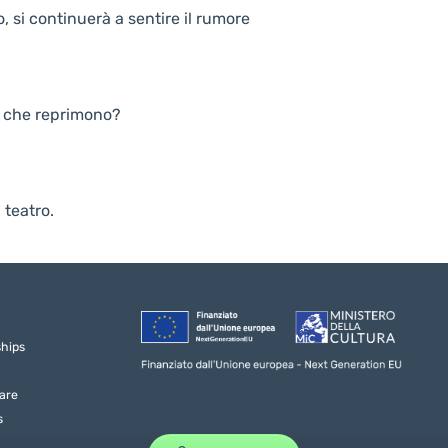
, si continuerà a sentire il rumore
 che reprimono?
 teatro.
ships
are
s