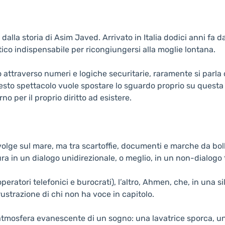
alla storia di Asim Javed. Arrivato in Italia dodici anni fa d
ico indispensabile per ricongiungersi alla moglie lontana.
attraverso numeri e logiche securitarie, raramente si parla d
esto spettacolo vuole spostare lo sguardo proprio su questa
no per il proprio diritto ad esistere.
volge sul mare, ma tra scartoffie, documenti e marche da bol
ura in un dialogo unidirezionale, o meglio, in un non-dialogo 
operatori telefonici e burocrati), l’altro, Ahmen, che, in una s
frustrazione di chi non ha voce in capitolo.
l’atmosfera evanescente di un sogno: una lavatrice sporca, 