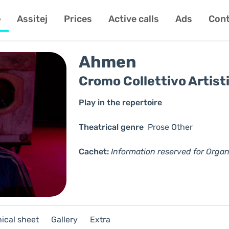
e
Assitej
Prices
Active calls
Ads
Cont
Ahmen
Cromo Collettivo Artist
Play in the repertoire
Theatrical genre
Prose
Other
Cachet:
Information reserved for Organ
ical sheet
Gallery
Extra