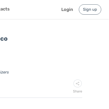
acts
Login
Sign up
ico
izers
Share