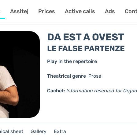
e
Assitej
Prices
Active calls
Ads
Cont
DA EST A OVEST
LE FALSE PARTENZE
Play in the repertoire
Theatrical genre
Prose
Cachet:
Information reserved for Organ
ical sheet
Gallery
Extra