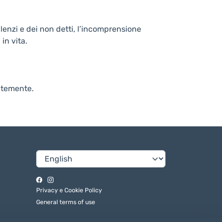
 silenzi e dei non detti, l’incomprensione
 in vita.
entemente.
Privacy e Cookie Policy
General terms of use