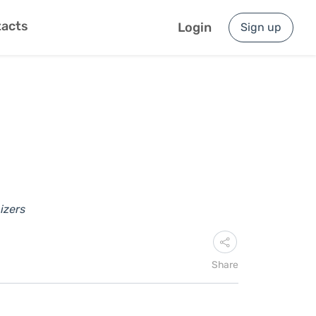
acts
Login
Sign up
izers
Share