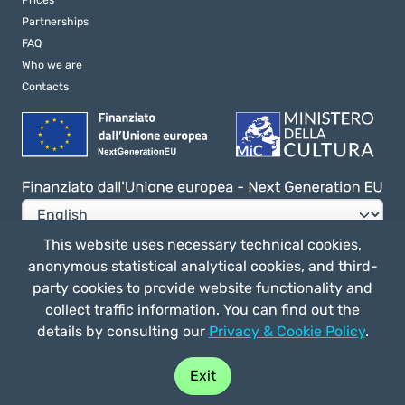
Partnerships
FAQ
Who we are
Contacts
This website uses necessary technical cookies,
anonymous statistical analytical cookies, and third-
Privacy e Cookie Policy
party cookies to provide website functionality and
General terms of use
collect traffic information. You can find out the
details by consulting our
Privacy & Cookie Policy
.
Buy play
Straligut Associazione Impresa Sociale - Via Villa Canina 63/a 53014,
Exit
Ponte a Tressa (SI) Italia - C.F. 92041170520 - P. IVA 01163570524