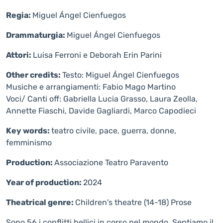
Regia:
Miguel Ángel Cienfuegos
Drammaturgia:
Miguel Ángel Cienfuegos
Attori:
Luisa Ferroni e Deborah Erin Parini
Other credits:
Testo: Miguel Ángel Cienfuegos
Musiche e arrangiamenti: Fabio Mago Martino
Voci/ Canti off: Gabriella Lucia Grasso, Laura Zeolla,
Annette Fiaschi, Davide Gagliardi, Marco Capodieci
Key words:
teatro civile, pace, guerra, donne,
femminismo
Production:
Associazione Teatro Paravento
Year of production:
2024
Theatrical genre:
Children's theatre (14-18)
Prose
Sono 56 i conflitti bellici in corso nel mondo. Sentiamo il