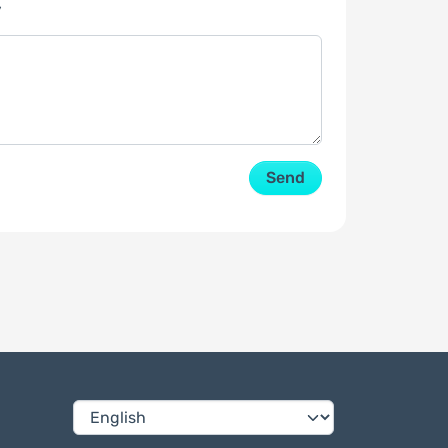
y
Send