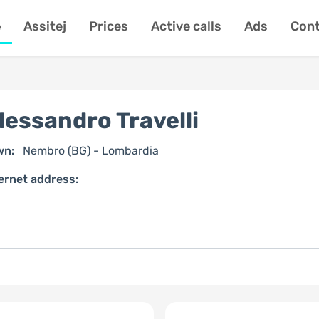
e
Assitej
Prices
Active calls
Ads
Cont
lessandro Travelli
wn:
Nembro (BG) - Lombardia
ernet address: