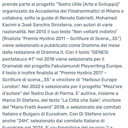
prende parte al progetto “Teatro Utile (Arte e Sviluppo)”
organizzato da Accademia dei Filodrammatici di Milano e
collabora, sotto la guida di Renato Gabrielli, Mohamed
Kacimi e José Sanchis Sinisterra, con autori di varie
nazionalità. Nel 2013 il suo testo “Non voltarti indietro”
(finalista “Premio Hystrio 2011 – Scritture di Scena_35”)
viene selezionato e pubblicato come Dramma del mese
dalla redazione di Dramma.it. Con il testo “GENESI
pentateuco #1” nel 2018 viene selezionata per il
Dramalab del progetto Fabulamundi Playwriting Europe.
Il testo è inoltre finalista al “Premio Hystrio 2017 –
Scritture di scena_35” e vincitore di “Harbour Europe
London”. Nel 2022 è selezionata per il progetto "Mezz'ore
d'autore" del Teatro Due di Parma. E' autrice, insieme a
Marco Di Stefano, del testo "La Città che Sale", vincitore
del "Mario Fratti Award" 2018, e selezionato dai comitati
Italiano e Bulgaro di Eurodram. Con Di Stefano scrive
anche "24H", selezionato dal comitato Italiano di
Eurodram nel 2024. E' co-fondatrice del gruppo "La