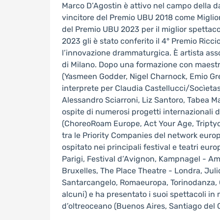
Marco D’Agostin è attivo nel campo della d
vincitore del Premio UBU 2018 come Miglio
del Premio UBU 2023 per il miglior spettacol
2023 gli è stato conferito il 4° Premio Ricc
l’innovazione drammaturgica. È artista asso
di Milano. Dopo una formazione con maestri
(Yasmeen Godder, Nigel Charnock, Emio Gr
interprete per Claudia Castellucci/Socìetas
Alessandro Sciarroni, Liz Santoro, Tabea Ma
ospite di numerosi progetti internazionali d
(ChoreoRoam Europe, Act Your Age, Triptych
tra le Priority Companies del network euro
ospitato nei principali festival e teatri euro
Parigi, Festival d’Avignon, Kampnagel - Am
Bruxelles, The Place Theatre - Londra, Ju
Santarcangelo, Romaeuropa, Torinodanza, 
alcuni) e ha presentato i suoi spettacoli in 
d’oltreoceano (Buenos Aires, Santiago del C