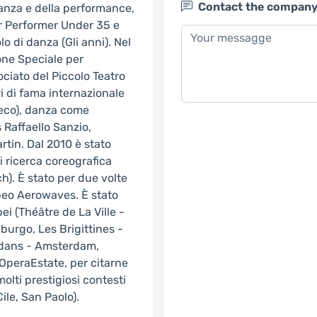
Contact the compan
anza e della performance,
r Performer Under 35 e
o di danza (Gli anni). Nel
ione Speciale per
ciato del Piccolo Teatro
 di fama internazionale
eco), danza come
 Raffaello Sanzio,
rtin. Dal 2010 è stato
i ricerca coreografica
). È stato per due volte
peo Aerowaves. È stato
pei (Théâtre de La Ville -
burgo, Les Brigittines -
lidans - Amsterdam,
OperaEstate, per citarne
molti prestigiosi contesti
ile, San Paolo).