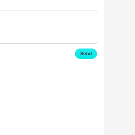
y
Send