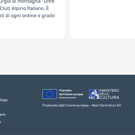
urgia di montagna "Oltre
Club Alpino Italiano. È
uti di ogni ordine e grado
ships
are
s