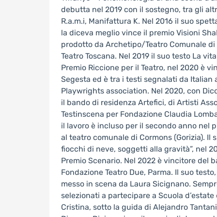
debutta nel 2019 con il sostegno, tra gli altr
R.a.m.i, Manifattura K. Nel 2016 il suo spet
la diceva meglio vince il premio Visioni Sh
prodotto da Archetipo/Teatro Comunale di
Teatro Toscana. Nel 2019 il suo testo La vita 
Premio Riccione per il Teatro, nel 2020 è v
Segesta ed è tra i testi segnalati da Italia
Playwrights association. Nel 2020, con Dic
il bando di residenza Artefici, di Artisti Asso
Testinscena per Fondazione Claudia Lombard
il lavoro è incluso per il secondo anno nel 
al teatro comunale di Cormons (Gorizia). Il
fiocchi di neve, soggetti alla gravità”, nel 2
Premio Scenario. Nel 2022 è vincitore del 
Fondazione Teatro Due, Parma. Il suo testo,
messo in scena da Laura Sicignano. Sempre 
selezionati a partecipare a Scuola d’estate
Cristina, sotto la guida di Alejandro Tantani