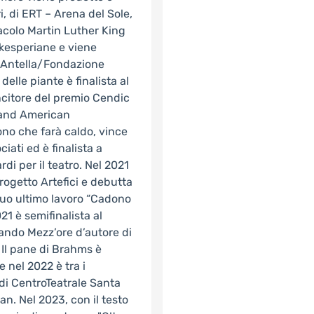
i, di ERT – Arena del Sole,
tacolo Martin Luther King
akesperiane e viene
 Antella/Fondazione
delle piante è finalista al
incitore del premio Cendic
n and American
ono che farà caldo, vince
ciati ed è finalista a
i per il teatro. Nel 2021
progetto Artefici e debutta
 suo ultimo lavoro “Cadono
021 è semifinalista al
bando Mezz’ore d’autore di
 Il pane di Brahms è
nel 2022 è tra i
 di CentroTeatrale Santa
an. Nel 2023, con il testo