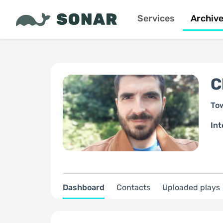
Services
Archiv
C
To
Int
Dashboard
Contacts
Uploaded plays