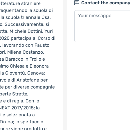
Contact the compan
etterature straniere
 frequentando la scuola di
la scuola triennale Csa,
nco. Successivamente, si
ta, Michele Bottini, Yuri
2020 partecipa al Corso di
), lavorando con Fausto
ri, Milena Costanzo,
a Baracco in Troilo e
simo Chiesa e Eleonora
lla Gioventù, Genova;
uvole di Aristofane per
ente per diverse compagnie
erte Strette,
e di regia. Con lo
NEXT 2017/2018; la
i e selezionata a
Tirana; lo spettacolo
more viene prodotto e