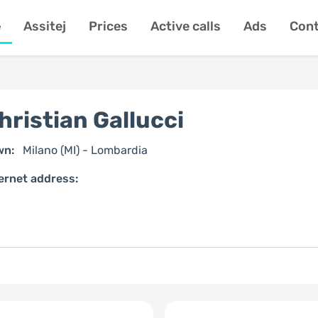
e
Assitej
Prices
Active calls
Ads
Cont
hristian Gallucci
wn:
Milano (MI) - Lombardia
ernet address: