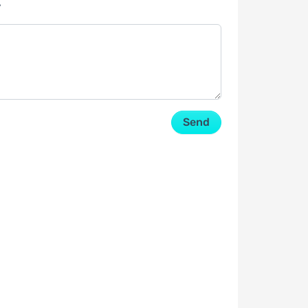
y
Send