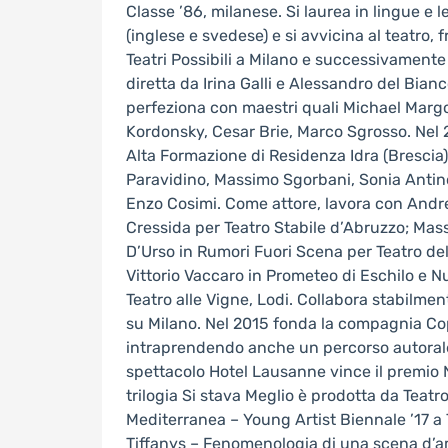
Classe ’86, milanese. Si laurea in lingue e l
(inglese e svedese) e si avvicina al teatro,
Teatri Possibili a Milano e successivamente 
diretta da Irina Galli e Alessandro del Bia
perfeziona con maestri quali Michael Margot
Kordonsky, Cesar Brie, Marco Sgrosso. Nel 
Alta Formazione di Residenza Idra (Brescia
Paravidino, Massimo Sgorbani, Sonia Antino
Enzo Cosimi. Come attore, lavora con Andre
Cressida per Teatro Stabile d’Abruzzo; Mas
D’Urso in Rumori Fuori Scena per Teatro de
Vittorio Vaccaro in Prometeo di Eschilo e N
Teatro alle Vigne, Lodi. Collabora stabilm
su Milano. Nel 2015 fonda la compagnia Cop
intraprendendo anche un percorso autorale 
spettacolo Hotel Lausanne vince il premio 
trilogia Si stava Meglio è prodotta da Teatro
Mediterranea – Young Artist Biennale ’17 a 
Tiffanys – Fenomenologia di una scena d’a