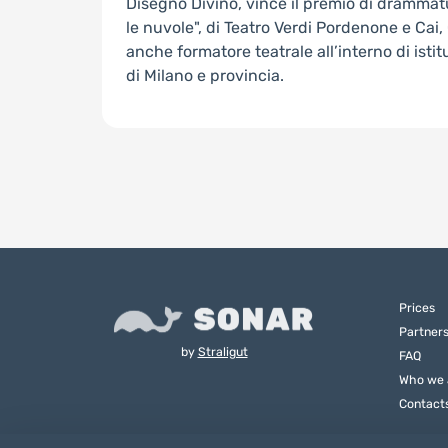
Disegno Divino, vince il premio di drammat
le nuvole", di Teatro Verdi Pordenone e Cai, 
anche formatore teatrale all’interno di istit
di Milano e provincia.
Prices
Partner
by
Straligut
FAQ
Who we 
Contact