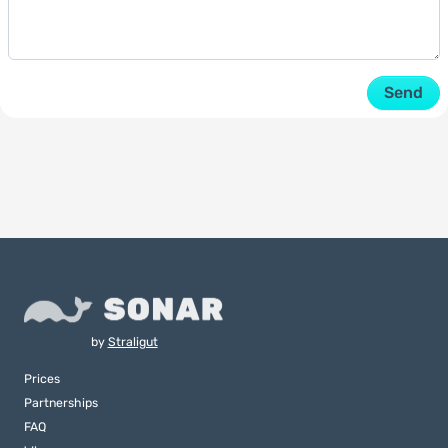
Send
by
Straligut
Prices
Partnerships
FAQ