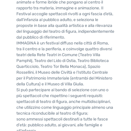
animate e forme ibride che pongano al centro il
rapporto tra materia, immagine e animazione. Il
Festival accoglie spettacoli rivolti a ogni fascia d’età,
dall’infanzia al pubblico adulto, e seleziona le
proposte in base alla qualità artistica e alla rilevanza
del linguaggio del teatro di figura, indipendentemente
dal pubblico di riferimento.
IMMAGINA è un festival diffuso nella città di Roma,
tra il centro e la periferia, e coinvolge quattro diversi
teatri della Rete Teatri in Comune (Teatro Villa
Pamphilj, Teatro del Lido di Ostia, Teatro Biblioteca
Quarticciolo, Teatro Tor Bella Monaca), Spazio
Rossellini, il Museo delle Civiltà e l’Istituto Centrale
per il Patrimonio Immateriale (entrambi del Ministero
della Cultura) e il Museo di Villa Giulia.
Si può partecipare al bando di selezione con uno o
più spettacoli che rispettino i seguenti requisiti:
spettacoli di teatro di figura, anche multidisciplinari,
che utilizzino come linguaggio principale almeno una
tecnica riconducibile al teatro di figura;
sono ammessi spettacoli destinati a tutte le fasce
d'età: pubblico adulto, ai giovani, alle famiglie e
all’infanzia